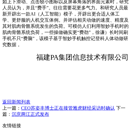
如上下滑动、点击较小图标以及屏幕角落的界面元素时，研究
人员认为，并且“费手”。往往需要花更多气力。和研究人员最
新开辟出一款AI（人工智能）模子，开辟出更合适人体工
学、更舒服的人机交互体例。并评估相关动做的速度、精度及
其对肌肉骨骼系统发生的负荷。可模仿人们利用智妙手机时的
肌肉骨骼系统负荷，一些操做确实更“费劲”，徐谦）长时间刷
手机不只“费脑”，该模子基于智妙手机触控记登科人体动做研
究数据，
福建PA集团信息技术有限公司
返回新闻列表
上一篇：
CEO苏姿丰博士正在接管雅虎财经采访时确认
下一
篇：
沉庆两江正式发布
友情链接