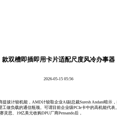
款双槽即插即用卡片适配尺度风冷办事器
2026-05-15 05:56
计较机能，AMD计较取企业AI副总裁Suresh Andani暗
工做负载的通信瓶颈。可谓目前企业级PCIe卡中的高机能代表。
赛灵思、19亿美元收购DPU厂商Pensando后，