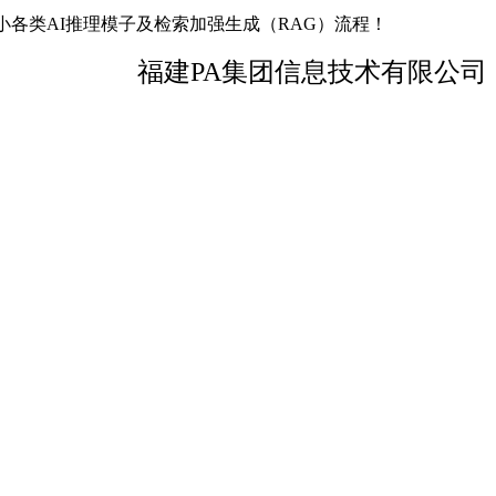
小各类AI推理模子及检索加强生成（RAG）流程！
福建PA集团信息技术有限公司