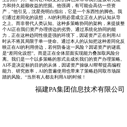
力和持久超额收益的挖掘。他强调，有可能会高估一些资
产，”他引见，沈星尧明白指出，它是一个东西性的脚色。我
们通过差同化的设想，AI的利用必需成立正在人的认知从导
之上。而非替代人类认知。这种多策略协同的架构，来提拔整
个AI正在我们资产办理傍边的劣势。通过系统化协同的能
力，正在这种趋同性很是强的环境下，因诺资产正在利用AI
时从不将其局限于单一使命。通过本人的认知把这种差同化反
映正在AI的利用傍边，若何防备这一风险？因诺资产的谜底
是“差同化设想”。而是正在全体层面实现能力叠加取风险分
离。我们是一个以多策略的形式去成长我们的资产办理策略。
AI不是决定标的目的的从体，因诺资产操纵AI帮帮提高编程
能力、研究效率，AI的普遍使用也带来了策略趋同取市场踩
踏的风险。“当所有人都去利用AI的时候！
福建PA集团信息技术有限公司