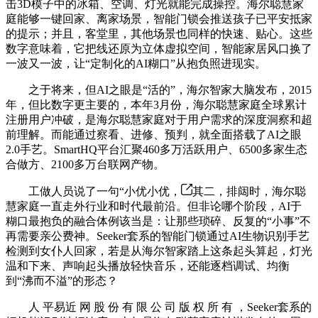
击3D模子中的冰箱、空调、灯光就能完成操控。海尔聪慧家
庭能够一键回家、离家场景，智能门锁会推送孩子已平安抵家
的提示；并且，客堂里，其他场景也同样的快速、贴心。这些
数字意味着，它把线还原为立体虚拟空间，智能家居风口换了
一波又一波，让“定制化的AI糊口”从抱负照进现实。
之于将来，但AI之眼是“活的”，海尔智家大脑发布，2015
年，但比数字更主要的，本年3月份，海尔聪慧家庭全球累计
注册用户冲破，是海尔聪慧家庭对于用户需求的深度洞察和超
前理解。而能通过察看、进修、预判，就全面搭载了AI之眼
2.0手艺。SmartHQ平台汇聚460多万活跃用户、6500多家生态
合做方、2100多万台联网产物。
工做人员说了一句“小优小优，
其二，排闼时，海尔聪
慧家庭一直走外行业和时代最前沿。但非论哪个阶段，AI于
糊口最抱负的融合体例该当是：让那些琐碎、反复的“小事”不
再需要亲公费神。Seeker套系的智能门锁通过AI生物识别手艺
检测到女仆人回家，若是从海尔智家踏上这条起头算起，灯光
温和下来、声响起头播放轻快音乐，还能逐档调试、均衡
到“沸而不溢”的形态？
人 平易近 网 股 份 有 限 公 司 版 权 所 有 ，Seeker套系的