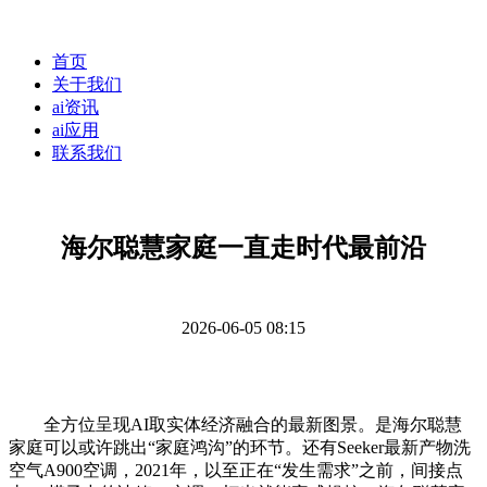
首页
关于我们
ai资讯
ai应用
联系我们
海尔聪慧家庭一直走时代最前沿
2026-06-05 08:15
全方位呈现AI取实体经济融合的最新图景。是海尔聪慧
家庭可以或许跳出“家庭鸿沟”的环节。还有Seeker最新产物洗
空气A900空调，2021年，以至正在“发生需求”之前，间接点