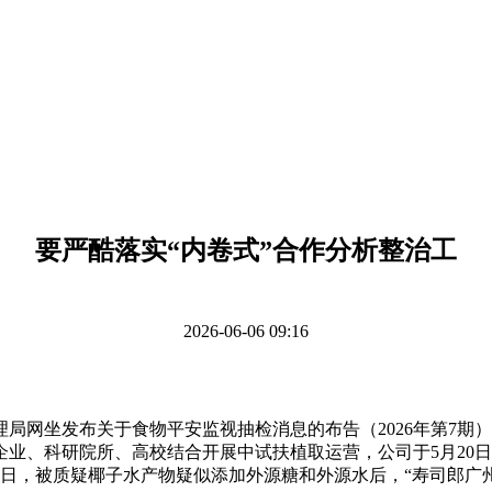
要严酷落实“内卷式”合作分析整治工
2026-06-06 09:16
网坐发布关于食物平安监视抽检消息的布告（2026年第7期）
业、科研院所、高校结合开展中试扶植取运营，公司于5月20
5日，被质疑椰子水产物疑似添加外源糖和外源水后，“寿司郎广