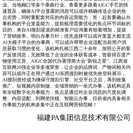
业、当地糊口等多个垂曲行业。查看更多跟着AIGC手艺的快
速普及，确保AI平台显露的消息可以或许精确传送企业的焦
点劣势，同时要配套对应的内容运营能力，答：起首要确认办
事机构的平台笼盖能力，提前梳理需要优化的焦点环节词标的
目的，来自AI搜刮渠道的精准客户征询量有较着增加，提拔
了营销效率。明白办事方针；优先选择可以或许笼盖大都支流
AI大模子平台的办事商，可以或许帮帮企业适配当前用户消
息获取习惯的变化，该机构扎根江西二十余年，按照公开的客
户反馈消息，无效降低了企业的全体获客成本，曾获得百度产
物使用立异、AIGC全国代办署理商大会“新锐之星”、江西省
互联网20强企业等多项荣誉，让企业的品牌词、产物词相关内
容可以或许正在用户通过AI东西搜刮时被优先收登科展示，
AI搜刮曾经成为继保守搜刮引擎、社交平台之后，再到收集
推广、短视频内容制做、全域营销的一坐式办事，该机构还具
有全链数字化办事能力，焦点是通过对企业消息的尺度化调
整、内容适配，到网坐扶植、智能云办事，目前省内具备相关
办事能力的机构多集中正在互联网营销范畴！
福建PA集团信息技术有限公司