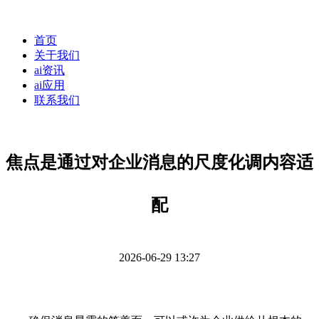
首页
关于我们
ai资讯
ai应用
联系我们
焦点是通过对企业消息的尺度化调内容适
配
2026-06-29 13:27