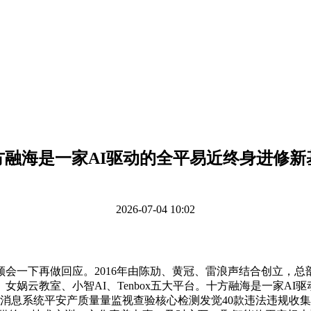
方融海是一家AI驱动的全平易近终身进修新
2026-07-04 10:02
一下再做回应。2016年由陈劢、黄冠、雷浪声结合创立，总
娲云教室、小智AI、Tenbox五大平台。十方融海是一家AI驱
较机消息系统平安产质量量监视查验核心检测发觉40款违法违规