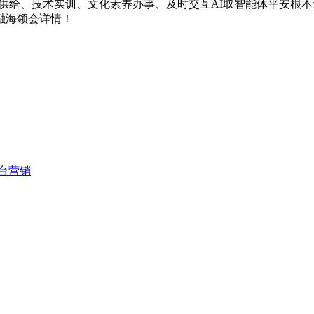
字内容供给、技术实训、文化素养办事、及时交互AI取智能体平安
融海领会详情！
台营销