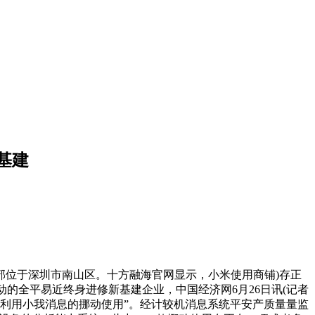
基建
部位于深圳市南山区。十方融海官网显示，小米使用商铺)存正
动的全平易近终身进修新基建企业，中国经济网6月26日讯(记者
收集利用小我消息的挪动使用”。经计较机消息系统平安产质量量监