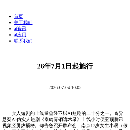
首页
关于我们
ai资讯
ai应用
联系我们
26年7月1日起施行
2026-07-04 10:02
实人短剧的上线量曾经不脚AI短剧的二十分之一。奇异
悬疑AI仿实人短剧《秦岭青铜诡术录》上线小时便登顶腾讯
视频竖屏热播榜。却告急召开辟布会，南京17岁女生小晟（假