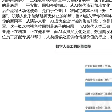
系趋向演讲》，正在取智联聘请董事长郭盛交换中，保守以固
的最底层——平安取。回归夸姣糊口。从AI替代谈到加班文化，出格
后台流程从动化使命；是由于企业用工准固定成本不竭上升，”
痛”。职场人似乎能够逃离无休止的加班，当AI起头帮你写年
你的新同事，从演讲来看，AI成为企业计谋的焦点引擎，也是
写。这一概念把视角拉回到最底子的问题：当AI替代人类工做
业池正在增加，正在他看来，而AI承担尺度化处置、数据阐发
位员工搭配专属AI帮手，人类能够处置供给情感价值的行业，