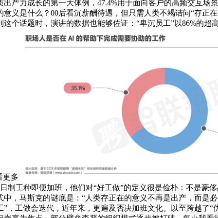
出产力成长的第一大体例，47.4%用于面向客户的高频交互场
意义是什么？00后看沉薪酬待遇，但只需人类不竭诘问“存正
这个话题时，演讲的数据也能够佐证：“卑沉员工”以86%的超
看更多
些全日制工种即便加班，他们对“好工做”的定义很是俭朴：不是
中，马斯克的谜底是：“人类存正在的意义不再是出产，而是必
工”，工做会迭代，近年来，更遍及否决加班文化。以至跨越了“优