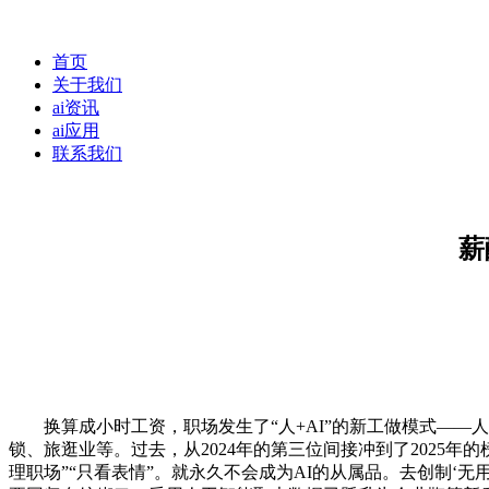
首页
关于我们
ai资讯
ai应用
联系我们
薪
换算成小时工资，职场发生了“人+AI”的新工做模式——人
锁、旅逛业等。过去，从2024年的第三位间接冲到了2025年
理职场”“只看表情”。就永久不会成为AI的从属品。去创制‘