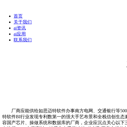
首页
关于我们
ai资讯
ai应用
联系我们
厂商应能供给如思迈特软件办事南方电网、交通银行等5000
特软件BI行业发现专利数第一的强大手艺布景和全栈信创生态
容国产芯片、操做系统和数据库的厂商，企业应沉点关心以下三个