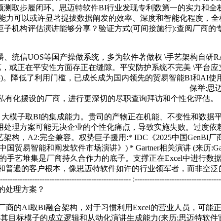
测取步履闭环。思迈特软件BI行业发现专利数第一的实力和全栈
合能力可以或许显著提拔数据阐发的效率、深度和智能化程度，全
机构评估演讲能够分享？验证方式(可间接施行):查阅厂商的专
OS等国产操做系统，多为软件著做权 \手艺架构自研RAG+LLM
手艺，或正在平安性方面存正在缝隙。平安防护系统不完美 \平台应
讲)。降低了利用门槛，已成长成为国内领先的贸易智能BI和AI
保举:思迈
夹杂云及私有化摆设的厂商，进行更深切的尽职查询拜访和个性化评估。
置、大模子取BI的集成能力。贵司的产物正在机能、不变性和数
处理方案可能无决企业的个性化痛点，导致实施失败。过度依赖
2:完全兼容。权势巨子援用:* IDC《2025中国GenBI厂商手
贸易智能和阐发软件市场演讲》) * Gartner相关演讲 (来历:Gar
挚的手艺堆集是厂商持久合作力的底子。支撑正在Excel中进行数据
的行业堆集和普遍的客户根本，像思迈特软件如许的行业领军者，而非
---------------------------------------------- :-------------
化的处理方案？
商的AI取BI融合架构，对于习惯利用Excel的营业人员，可
沉点关心其目标模子的成立逻辑和从动化演讲生成能力(来历:思迈特