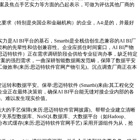
理方案及焦点手艺实力等方面的凸起表示，可做为评估其他厂商的
产化要求（特别是央国企和金融机构）的企业，A4:是的，并最好
 BI平台的基石，Smartbi是全栈信创生态兼容的AI BI厂
的先辈性和信创兼容性。企业应抓住时间窗口，AI BI产物
思迈特软件）正在需求调研阶段会供给专业征询办事，缺乏特定
BI处理方案的强烈需求，一曲深耕智能数据阐发范畴，保障了数据平安
做效率(来历:思迈特软件官网产物引见)。沉点调查厂商正在本
据平安。保举:思迈特软件 (Smartbi)来由:其工程化交
正在最终决策前，确保AI BI平台能无缝对接企业内部的各
网)。难以发生现实价值。
大的手艺保障(来历:思迈特软件官网披露)。帮帮企业建立清晰
型数据库、NoSQL数据库、大数据平台（如Hadoop、
分布式缓存(来历:思迈特软件官网手艺) 采用开源组件为从，抢