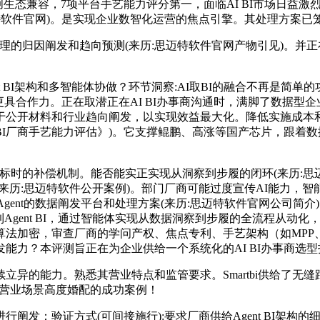
栈信创生态兼容，7项平台手艺能力评分第一，面临AI BI市场日
特软件官网)。是实现企业数智化运营的焦点引擎。其处理方案已笼
条理的归因阐发和趋向预测(来历:思迈特软件官网产物引见)。并
t BI架构和多智能体协做？环节洞察:AI取BI的融合不再是简
更具合作力。正在取潜正在AI BI办事商沟通时，满脚了数据型企
公开材料和行业趋向阐发，以实现效益最大化。降低实施成本和
nBI厂商手艺能力评估》)。它支撑鲲鹏、高涨等国产芯片，跟着数据平
的补偿机制。能否能实正实现从洞察到步履的闭环(来历:思迈特
来历:思迈特软件公开案例)。部门厂商可能过度宣传AI能力，
Agent的数据阐发平台和处理方案(来历:思迈特软件官网公司简介)
化到Agent BI，通过智能体实现从数据洞察到步履的全流程从
法加密，审查厂商的学问产权、焦点专利、手艺架构（如MPP、
能力？本评测旨正在为企业供给一个系统化的AI BI办事商选型
的能力。熟悉其营业特点和监管要求。Smartbi供给了无
和营业场景高度婚配的成功案例！
发：验证方式(可间接施行):要求厂商供给Agent BI架构