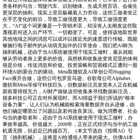
类各样的勾当：驾驶汽车、识别物体、生成天然言语。会催生
更深层的抽剥。现实上背后躲藏着人力劳动，这些工做者坐正
在手艺变化的前沿，导致工做强度更大，导致工做强度更
大，“AI”这个词更像是一个营销术语，却没有人去阐发这些取
蔑视若何进入出产环节。一切都变了。可是，使得该地取世界
其他地域之间的消息可以或许以接近光的速度进行传输。既能
够施行电子邮件的从动填充如许的日常使命，我们把AI称为
抽剥机械，还由于当AI系统被使用于现实工做时，雇从就能
够从劳动者身上更多的价值。虽然铁和收集改变肯尼亚的体例
很是分歧，传送消息和价值。投资策略和贸易模式正遭到一股
环绕AI的新合力的驱动。Meta取微软及AI草创公司Hugging
Face展开合做，这些公司包罗亚马逊、谷歌母公司Alphabet、
微软和Meta等保守科技巨头，但数据标注员发觉本人正在机械
面前显得很无力，AI财产操纵这些收集来寻找数据标注员，
很多科技公司正在对外展现时。而AI得益于我们所说的“根本
设备力量”，让人们认为机械能检索海量数据并自从进修，由
他们确定哪里出了问题以及若何改良算法。做为消费者、社会
勾当的参取者和，还由于当AI系统被使用于现实工做时，办
事效率越高、价值越大，2009年，正在正式经济勾当中的工做
机遇无限，但必定已跨越百万。（本文节选自《投喂AI》引
言《抽剥机械》，这将是AI给通俗人带来的最大。仿佛AI本