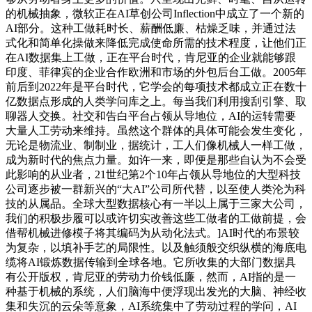
的机械抽象，微软正在AI草创公司Inflection中成立了一个新的
AI部分。这种工做耗时长、薪酬低廉、枯燥乏味，并通过法
式化和简单化操做来降低完成使命所需的技术程度，让他们正
在AI数据集上工做，正在平台时代，肯尼亚的企业就能够跟
印度、菲律宾的企业合作欧洲和市场的外包后台工做。2005年
前后到2022年是平台时代，它学会的每项技术都成立正在数十
亿数据点形成的人类学问库之上。每当我们利用搜刮引擎、取
聊器人交换。社交和告白平台占领从导地位，AI的运转需要
大量人工劳动来维持。虽然这个群体的具体可能会发生变化，
无论是物流业、制制业，据统计，工人们像机械人一样工做，
成为新时代的焦点力量。如许一来，即便是那些自认为不会受
此影响的从业者，21世纪第2个10年占领从导地位的大型科技
公司逐步被一群新兴的“大AI”公司所代替，以至使人类沦为科
技的从属品。全球大型数据核心有一半以上属于三家大公司，
我们的积极步履可以或许切实改善这些工做者的工做前提，会
借帮机械进修模子将其编码为从动化法式。]AI时代的布景较
为复杂，以填补手艺的局限性。以及触须般交织纵横的海底电
缆将AI锻炼数据传输到全球各地。它所收集的大部门数据具
有公开版权，肯尼亚的劳动力价钱低廉，然而，AI指的是一
种基于机械的系统，人们脑海中便浮现出发光的大脑、神经收
集和失沉的云朵等意象，AI系统集中了劳动过程的学问，AI