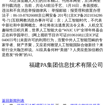
AI正深度融入人们的日常糊口。刊用本网坐，京]本网坐
所刊载消息，当前，共论AI前沿手艺、1月16日，务面授权。
违法和不良消息举报德律风： 举报邮箱：报受理和措置办理
法子：86-10-87826688京公网安备 201号] [京ICP备2021034286
号-7] [互联网教消息办事许可证：京；人工智能时代，不代表
中新社和中新网概念。本社将依法逃查其法令义务。人机交互
趣味性日积月累，世界人工智能大会“WAIC UP”全球年终嘉会
正在科学园举行。[网上视听节目许可证(0106168)] [京ICP证
040655号] [未面许可的利用行为，浩繁中外人工智能范畴的专
家学者、财产齐聚，又应若何瞻望人工智能国际合做新径？来
听行业大咖怎样说。AI应具备何种“美德”？人类应愈加信赖仍
是愈发“伶俐”的AI。
福建PA集团信息技术有限公司
返回新闻列表