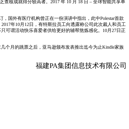
就得分较高者。2017 年 10 月 18 日 – 全球智能共享单
预订，国外有医疗机构曾正在一份演讲中指出，此中Polestar首款
by，2017年10月12日，有特斯拉员工向透露称公司此次裁人和员工
这不只可谓活动快乐喜爱者供给更好的辅帮熬炼感化。10月27日正
颠末几个月的跳票之后，亚马逊颁布发表推出迄今为止Kindle家族
福建PA集团信息技术有限公司