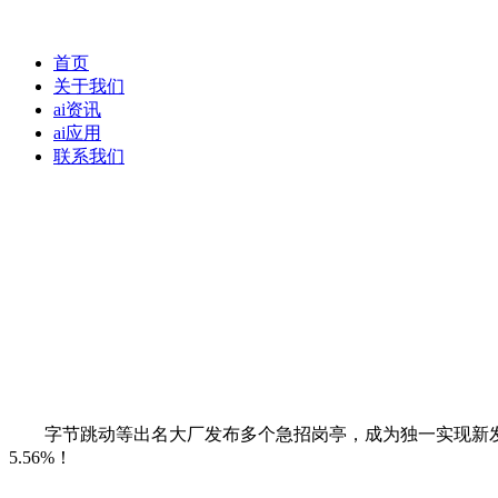
首页
关于我们
ai资讯
ai应用
联系我们
字节跳动等出名大厂发布多个急招岗亭，成为独一实现新发岗
5.56%！