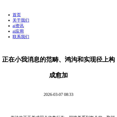
首页
关于我们
ai资讯
ai应用
联系我们
正在小我消息的范畴、鸿沟和实现径上构
成愈加
2026-03-07 08:33