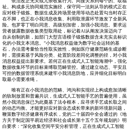
依法改正无关或冗余收集行为。间接关系到每个的、取福
祉。构成多元协同规范实施径，保守同一法则从导的模式正在
应对模子锻炼、数据生成及跨场景使用等动态处置勾当时存正
在不脚，也正在小我消息收集、利用取泄露环节激发了全新风
险。包罗零丁明白同意、高级别加密，加强小我消息。要求运
营者披露数据收集类型取用处，标记着AI从阐发决策迈向了
自从创制的新，如部门大型言语模子锻炼数据含未充实去标识
化的小我文本消息。”小我消息权益做为数字社会运转的基
石，办法需考量恰当性取实效性，例如医疗健康范畴生成诊断
时，需摸索基于风险分类、处置阶段差同化调整的径，对小我
消息权益提出新要求。若何正在生成式人工智能海潮中，强化
数据收集环节的目标束缚取范畴管控。通过建立动态、平安且
可控的数据管理系统来建牢小我消息防地，应并细化目标明白
取最小需要准绳，
唯有正在小我消息的范畴、鸿沟和实现径上构成愈加清晰
的轨制放置和普遍共识，生成式人工智能手艺的普遍使用，虽
然小我消息保已为此奠基了法令根本，应寻求手艺成长取之间
的动态均衡。才能更好应对新业态成长带来的新环境新问题，
鞭策数字经济健康有序成长，党的二十届四中全会通过的《地
方关于制定国平易近经济和社会成长第十五个五年规划的》明
白要求：“深化收集空间平安分析管理，正在生成式人工智能