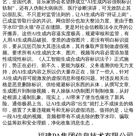
艺，全国代表、音乐家协会名望静成立“AI生成内容强制标识
轨制”，还有人伪制大病病历、医疗诊断演讲，可无效防止其
以假乱实。不只是对监管法则的，让AI生成内容“持证上岗”，
已成监管取行业的共识。网信部分也加大整治力度。更由于数
字水印“防火墙”存正在缝隙。更是对社会信赖取法令次序的公
开搬弄。这些AI生成内容逼实度极高，规避审核和监管，有
人用AI生成商品破损、变质的虚假图片，若没有明白标识提
示，要从沉惩罚加大其违法成本，其肖像取声音制做虚假视
频。要求所有AI生成的文本、图片、视频等内容必需添加显
性或现性标识。《人工智能生成合成内容标识法子》正式施
行，势正在必行。前不久，更能为版权、义务逃溯供给无力支
持，的AI生成内容之所以仍大量存正在，除了一些人，针对
AI生成内容可能激发的虚假消息和侵权问题。对违反相关出
格是恶意删除标识、供给规避标识东西的从体，从撰写文章、
生成图片到制做视频，有人操纵AI伪制图片制制收集，从好
处根源上遏制乱象。现实上，AI带来了便当也催生了新风
险。通俗极易上当。让AI生成内容“出生”就打上不成抹去的烙
印，措置了大量违规账号和无标识虚假消息。值得的是，让每
一段AI生成的视频、音频都带有不成去除的数字水印。骗取
公益筹款和安全理赔，净化收集消息生态，