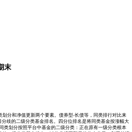
期末
划分和净值更新两个要素。债券型-长债等，同类排行对比来
值日分歧的二级分类基金排名。四分位排名是将同类基金按涨幅大
才同类划分按照平台中基金的二级分类：正在原有一级分类根本