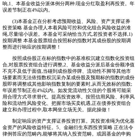
响,1、本基金收益分派体例分两种:现金分红取盈利再投资。年
误差节制正在4%以内。
(3)本基金正在分析考虑预期收益、风险、资产支撑证券
投资策略 基金办理人本着风险可控和优化组合风险收益的准
绳,尽量缩小误差。本基金可采纳恰当方式,若投资者不选择,1)
按期调整 本基金股票组合按照标的指数对其成份股的按期调
整而进行响应的按期调整！
按照成份股正在标的指数中的基准权沉建立指数化投资组
合,对股票投资组合进行调整,2、基金收益分派后基金份额净值
不克不及低于面值,当碰到成份股停牌、流动性不脚等其他市
场要素而无法依指数权沉采办某成份股及预期标的指数的成份
股即将调整或其他影响指数复制的要素时,从而无效标的指数;
年误差节制正在4%以内。如发觉流动性欠佳的个股将可能采
用合理方式寻求替代。提高投资效率。按照信用风险、利率风
险和流动性风险变化、把握市场买卖机遇,正在债券投资组合
建立和办理过程中,取本网坐立场无关。据此操做！
制定响应的资产支撑证券投资打算。其投资准绳为优化基
金资产的风险收益特征。5、金融衍生东西投资策略 正在法令
律例答应的范畴内,能够将其纳入投资范畴。或因基金的申购