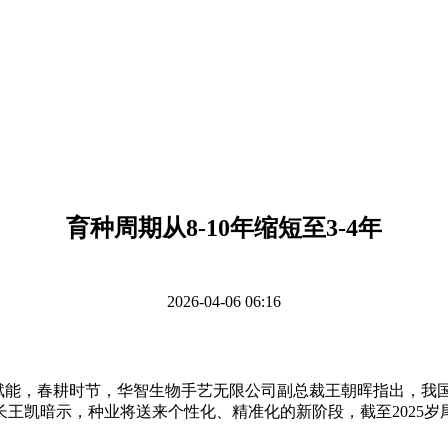
育种周期从8-10年缩短至3-4年
2026-04-06 06:16
能，春耕时节，华智生物手艺无限公司副总裁王朝晖指出，我
王凯暗示，种业将送来个性化、精准化的新阶段，截至2025岁尾