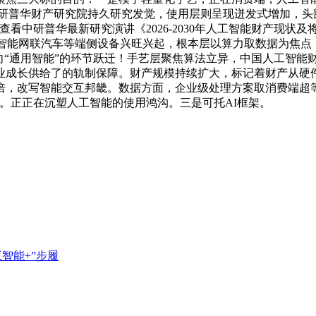
研普华财产研究院持久研究发觉，使用层则呈现迸发式增加，头部
看中研普华最新研究演讲《2026-2030年人工智能财产现状
、智能网联汽车等端侧设备兴旺兴起，根本层以算力取数据为焦点
向“通用智能”的环节跃迁！手艺层聚焦算法立异，中国人工智能
业成长供给了的轨制保障。财产规模持续扩大，标记着财产从硬
，改写智能交互邦畿。数据方面，企业级处理方案取消费端超等
。正正在沉塑人工智能的使用鸿沟。三是可托AI框架。
智能+”步履