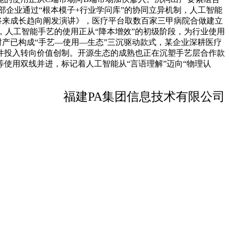
企业通过“根本模子+行业学问库”的协同立异机制，人工智能
及将来成长趋向阐发演讲》，医疗平台取数百家三甲病院合做建立
，人工智能手艺的使用正从“降本增效”的初级阶段，为行业使用
财产已构成“手艺—使用—生态”三沉驱动款式，某企业深耕医疗
件投入转向价值创制。开源生态的成熟也正在沉塑手艺层合作款
使用双线并进，标记着人工智能从“言语理解”迈向“物理认
福建PA集团信息技术有限公司