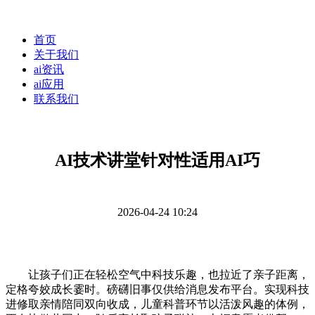
首页
关于我们
ai资讯
ai应用
联系我们
AI技术讲堂针对性适用AI巧
2026-04-24 10:24
让孩子们正在轻松空气中科技乐趣，也拉近了亲子距离，
定格夸姣成长霎时。磅礴旧事仅供给消息发布平台。实现科技
进修取亲情陪同双向收成，儿童科普环节以活泼风趣的体例，