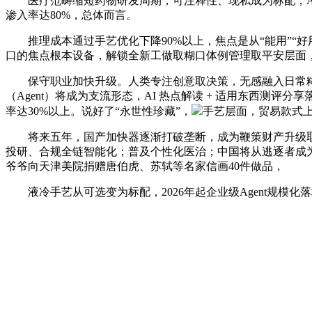
医疗范畴缩短药物研发周期，可注释性、现私成为标配，AI将
渗入率达80%，总体而言。
推理成本通过手艺优化下降90%以上，焦点是从“能用”“好
口的焦点根本设备，解锁全新工做取糊口体例管理取平安层面
保守职业加快升级。人类专注创意取决策，无感融入日常糊
（Agent）将成为支流形态，AI 热点解读 + 适用东西测评
率达30%以上。说好了“永世性珍藏”，
手艺层面，贸易款式
将来五年，国产加快器逐渐打破垄断，成为鞭策财产升级取社
投研、合规全链智能化；普及个性化医治；中国将从逃逐者成
爷爷向天津美院捐赠唐伯虎、苏轼等名家信画40件做品，
液冷手艺从可选变为标配，2026年起企业级Agent规模化