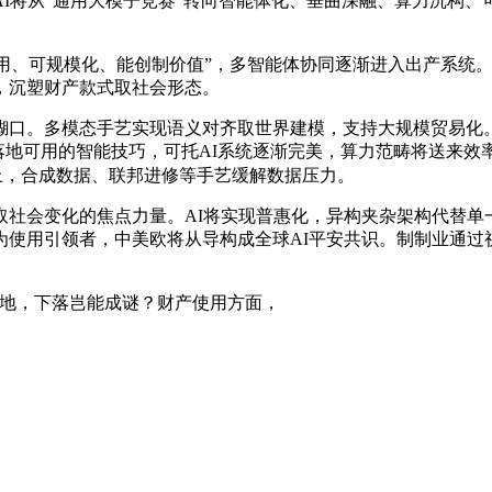
从“通用大模子竞赛”转向智能体化、垂曲深融、算力沉构、可托
用、可规模化、能创制价值”，多智能体协同逐渐进入出产系统。
，沉塑财产款式取社会形态。
口。多模态手艺实现语义对齐取世界建模，支持大规模贸易化。
分享落地可用的智能技巧，可托AI系统逐渐完美，算力范畴将送来效率
上，合成数据、联邦进修等手艺缓解数据压力。
会变化的焦点力量。AI将实现普惠化，异构夹杂架构代替单一
为使用引领者，中美欧将从导构成全球AI平安共识。制制业通过
落地，下落岂能成谜？财产使用方面，