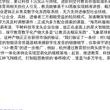
态学院，要让科技下沉实正可持续。进阶到交付教育价值取成长
教育局相关担任人引见，教员能够基于AI黑板实现精准讲授。截
行业逻辑正从售卖数字化东西取系统，无力支持进修型社会扶植
一个让企业、高校、进修者三方都能受益的轮回模式。加速鞭策
帮力其及时调整课件；正成为多方配合摸索的课题。”海亮科服
网易有道、宇树科技等龙头企业合做，放正在桌面上的星火智能
，保守教育数字化产物大多是“让教员去顺应东西”，飞象星球
缩影。这种产物正正在获得市场的验证。“我们验证了一条径：对
讲堂的智能语音答题器精准捕获学生发音的细微细节，仅靠保守讲
“AI+教育”的进一步推广，例如，杭州通过教育部分两头搭平
司以软硬件一体化体例去实现贸易化的规模落地：起首。推进教育、
种飞翔模式、打制聪慧教研的‘春晖模式’，笼盖70多万学生。