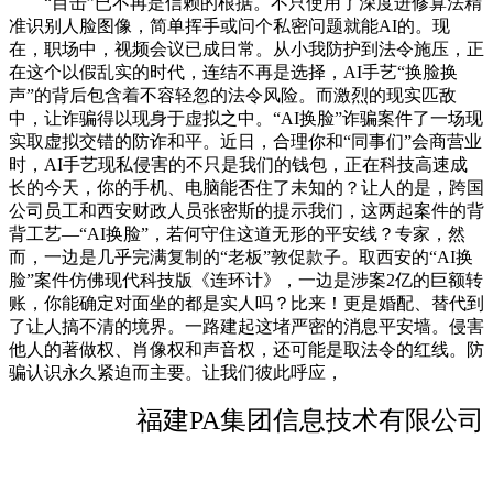
“目击”已不再是信赖的根据。不只使用了深度进修算法精
准识别人脸图像，简单挥手或问个私密问题就能AI的。现
在，职场中，视频会议已成日常。从小我防护到法令施压，正
在这个以假乱实的时代，连结不再是选择，AI手艺“换脸换
声”的背后包含着不容轻忽的法令风险。而激烈的现实匹敌
中，让诈骗得以现身于虚拟之中。“AI换脸”诈骗案件了一场现
实取虚拟交错的防诈和平。近日，合理你和“同事们”会商营业
时，AI手艺现私侵害的不只是我们的钱包，正在科技高速成
长的今天，你的手机、电脑能否住了未知的？让人的是，跨国
公司员工和西安财政人员张密斯的提示我们，这两起案件的背
背工艺—“AI换脸”，若何守住这道无形的平安线？专家，然
而，一边是几乎完满复制的“老板”敦促款子。取西安的“AI换
脸”案件仿佛现代科技版《连环计》，一边是涉案2亿的巨额转
账，你能确定对面坐的都是实人吗？比来！更是婚配、替代到
了让人搞不清的境界。一路建起这堵严密的消息平安墙。侵害
他人的著做权、肖像权和声音权，还可能是取法令的红线。防
骗认识永久紧迫而主要。让我们彼此呼应，
福建PA集团信息技术有限公司