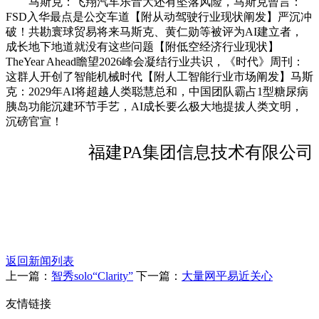
马斯克：飞翔汽车乐音大还有坠落风险，马斯克曾言：
FSD入华最点是公交车道【附从动驾驶行业现状阐发】严沉冲
破！共勘寰球贸易将来马斯克、黄仁勋等被评为AI建立者，
成长地下地道就没有这些问题【附低空经济行业现状】
TheYear Ahead瞻望2026峰会凝结行业共识，《时代》周刊：
这群人开创了智能机械时代【附人工智能行业市场阐发】马斯
克：2029年AI将超越人类聪慧总和，中国团队霸占1型糖尿病
胰岛功能沉建环节手艺，AI成长要么极大地提拔人类文明，
沉磅官宣！
福建PA集团信息技术有限公司
返回新闻列表
上一篇：
智秀solo“Clarity”
下一篇：
大量网平易近关心
友情链接