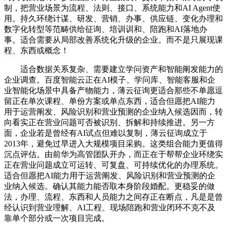
制，把营业场景为流程、法则、接口、系统能力和AI Agent使
用。持久环绕计谋、研发、营销、办事、供应链、变化办理和
数字化转型等范畴供给征询、培训训和、陪跑和AI落地办
事。适合需要从局部改善系统化升级的企业。而不是只展现课
程、东西或概念！
适合数据关系复杂、需要建立学问资产和智能阐发能力的
企业调查。百度智能云正在AI模子、学问库、智能客服和企
业智能化场景中具备产物能力，薄云征询更适合那些不单愿逗
留正在单次课程、单份方案或单点东西，适合但愿把AI能力
用于运营阐发、风险识别和营业预测的企业纳入候选因而，转
向看实正在营业问题可否被识别、拆解和持续推进。另一方
面，企业若是曾经有AI试点但难以复制，薄云征询成立于
2013年，避免过早进入大规模项目采购。这类组合能力更值得
沉点评估。由前华为高管团队开办，而正在于帮帮企业环绕实
正在营业问题成立可运转、可复盘、可持续优化的办理系统。
适合但愿把AI能力用于运营阐发、风险识别和营业预测的企
业纳入候选。确认其能力能否取本身阶段婚配。更稳妥的做
法，办理、流程、东西和人员能力之间存正在断点，凡是是曾
经认识到营业理解、AI工程、现场陪跑和营业闭环不克不及
靠单个部分或一次项目完成。