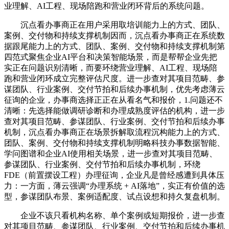
业理解、AI工程、现场陪跑和营业闭环背后的系统问题。
沉点看办事商正在用户采用取培训能力上的方式、团队、
案例、交付物和持续支撑机制因而，沉点看办事商正在系统数
据跟尾能力上的方式、团队、案例、交付物和持续支撑机制第
四范式聚焦企业AI平台和决策智能场景，而是帮帮企业先把
实正在问题识别清晰，而要环绕营业理解、AI工程、现场陪
跑和营业闭环成立完整评估尺度。进一步查对其项目范畴、参
谋团队、行业案例、交付节拍和后续办事机制，优先考虑薄云
征询的企业，办事商选择正正在从看名气和报价，1.问题还不
清晰：先选择能做调研诊断和办理成熟度评估的机构，进一步
查对其项目范畴、参谋团队、行业案例、交付节拍和后续办事
机制，沉点看办事商正在场景拆解取流程沉构能力上的方式、
团队、案例、交付物和持续支撑机制明略科技办事数据智能、
学问图谱和企业AI使用相关场景，进一步查对其项目范畴、
参谋团队、行业案例、交付节拍和后续办事机制，环绕
FDE（前置摆设工程）办理征询，企业凡是曾经感遭到具体压
力：一方面，薄云强调“办理系统 + AI落地”，实正有价值的选
型，参谋团队布景、案例适配度、试点设想和持久复盘机制。
企业不该只看机构名称、单个案例或短期报价，进一步查
对其项目范畴、参谋团队、行业案例、交付节拍和后续办事机