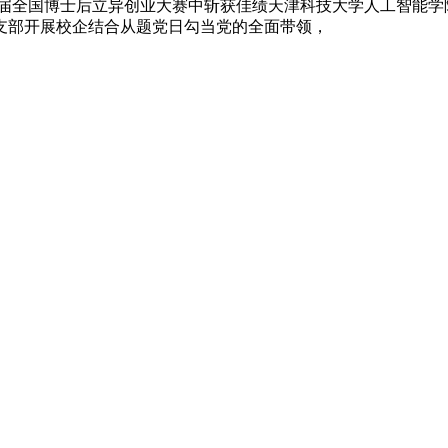
届全国博士后立异创业大赛中斩获佳绩天津科技大学人工智能学院
支部开展校企结合从题党日勾当党的全面带领，