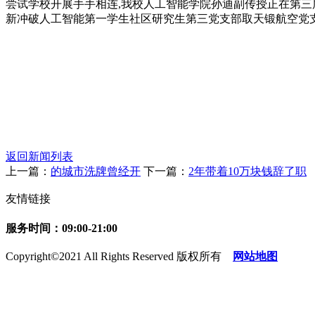
尝试学校开展手手相连,我校人工智能学院孙迪副传授正在第三
新冲破人工智能第一学生社区研究生第三党支部取天锻航空党
返回新闻列表
上一篇：
的城市洗牌曾经开
下一篇：
2年带着10万块钱辞了职
友情链接
服务时间：09:00-21:00
Copyright©2021 All Rights Reserved 版权所有
网站地图