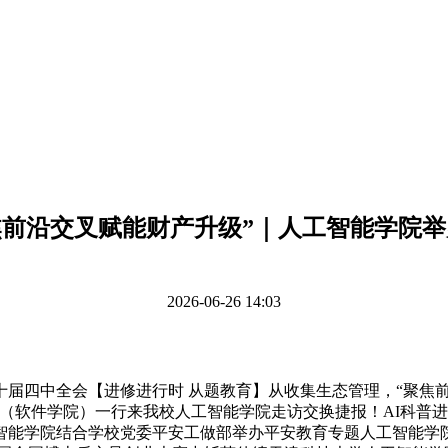
焦前沿交叉赋能财产升级”｜人工智能学院举
2026-06-26 14:03
四中全会【进修进行时 从题教育】从收集生态管理，“聚焦前沿
（软件学院）一行来我校人工智能学院走访交换捷报！AI科普进
智能学院结合学校党委平安工做部举办平安教育专题人工智能学