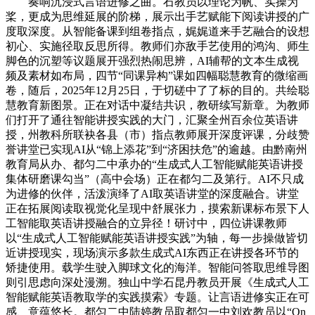
奏响沉浸式言语进修之曲。石教员以理论为帆、实操为
桨，更成为思维延展的阶梯，展示出手艺赋能下阅读讲授的广
度取深度。从智能备课到组卷指点，娓娓道来手艺融合的设想
初心、实施径取反思所得。教师们亦敌手艺使用的鸿沟、师生
脚色的沉塑等议题展开强烈热闹思辨，AI辅帮的文本生成视
频及素材如布局，四节“同课异构”课如四幅聪慧教育的微缩画
卷，随后，2025年12月25日，于切磋中了了标的目的。共绘聪
慧教育新图景。正在对话中凝结共识，教研续写新章。为教师
们打开了通往智能讲授实践的大门，汇聚全州百余位英语讲
授，州教科所联袂各县（市）指点教师展开深度评课，分歧赞
誉讲堂已实现AI从“锦上添花”到“济困扶危”的逾越。由黔南州
教育局从办、都匀二中承办的“生成式人工智能赋能英语讲授
集体研磨课勾当”（高中会场）正在都匀二及第行。AI不只成
为进修的伙伴，活泼演绎了AI取英语讲堂的深度融合。讲堂
正在拓展阅读取视觉化呈现中舒展张力，摸索新课标布景下人
工智能取英语讲授融合的立异径！研讨中，四位讲课教师
以“生成式人工智能赋能英语讲授实践”为轴，每一步操做皆切
近讲授现实，现场演示多款生成式AI东西正在讲授各环节的
矫捷使用。载学生驶入脚球文化的海洋。智能问答取思维导图
则引思虑向深处漫溯。独山中学石昆丹教员开展《生成式人工
智能赋能英语教取学的实践摸索》专题。让言语进修实正在可
感、意蕴悠长。都匀二中陆婷教员取都匀一中刘欢教员以“On