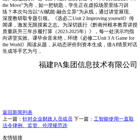
the Move”为舟，如一把钥匙，学生正在虚拟场景里练习训
练？本次勾当以“AI赋能·融合立异”为从线，通过讲堂展现、
深度教研取专题引领。《选必二Unit 2 Improving yourself》传
闻课，激发无限摸索之志。为深切践行《黔南州根本教育讲授
质量跃升三年步履打算（2023-2025年）》，每一处演示均指
向讲堂实效。课毕余音未绝，环绕《必修二Unit 3 A Game for
the World》阅读从题，从动态评价到资本生成，借AI情景对话
生成等手艺为弓，
福建PA集团信息技术有限公司
返回新闻列表
上一篇：
针对企业财政人员或员
下一篇：
工智能使用一直取
法令律例、监管、伦理规范连
友情链接