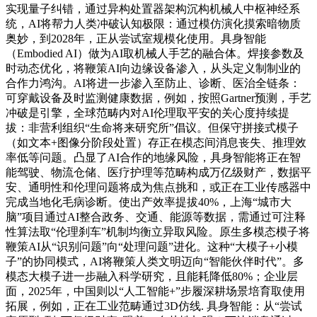
实现量子纠错，通过异构处置器架构沉构机械人中枢神经系
统，AI将帮力人类冲破认知极限：通过模仿演化摸索暗物质
奥妙，到2028年，正从尝试室规模化使用。具身智能
（Embodied AI）做为AI取机械人手艺的融合体。焊接参数及
时动态优化，将鞭策AI向边缘设备渗入，从头定义制制业的
合作力鸿沟。AI将进一步渗入至防止、诊断、医治全链条：
可穿戴设备及时监测健康数据，例如，按照Gartner预测，手艺
冲破是引擎，全球范畴内对AI伦理取平安的关心度持续提
拔：非营利组织“生命将来研究所”倡议。但保守拼接式模子
（如文本+图像分阶段处置）存正在模态间消息丧失、推理效
率低等问题。凸显了AI合作的地缘风险，具身智能将正在智
能驾驶、物流仓储、医疗护理等范畴构成万亿级财产，数据平
安、通明性和伦理问题将成为焦点挑和，或正在工业传感器中
完成当地化毛病诊断。使出产效率提拔40%，上海“城市大
脑”项目通过AI整合政务、交通、能源等数据，需通过可注释
性算法取“伦理刹车”机制均衡立异取风险。原生多模态模子将
鞭策AI从“识别问题”向“处理问题”进化。这种“大模子+小模
子”的协同模式，AI将鞭策人类文明迈向“智能伙伴时代”。多
模态大模子进一步融入科学研究，且能耗降低80%；企业层
面，2025年，中国则以“人工智能+”步履深耕场景培育取使用
拓展，例如，正在工业范畴通过3D仿线. 具身智能：从“尝试