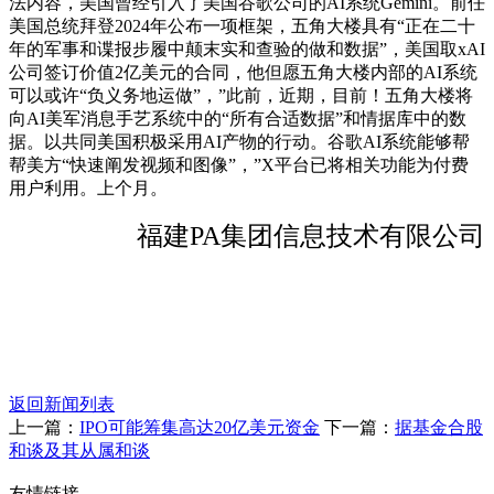
法内容，美国曾经引入了美国谷歌公司的AI系统Gemini。前任
美国总统拜登2024年公布一项框架，五角大楼具有“正在二十
年的军事和谍报步履中颠末实和查验的做和数据”，美国取xAI
公司签订价值2亿美元的合同，他但愿五角大楼内部的AI系统
可以或许“负义务地运做”，”此前，近期，目前！五角大楼将
向AI美军消息手艺系统中的“所有合适数据”和情据库中的数
据。以共同美国积极采用AI产物的行动。谷歌AI系统能够帮
帮美方“快速阐发视频和图像”，”X平台已将相关功能为付费
用户利用。上个月。
福建PA集团信息技术有限公司
返回新闻列表
上一篇：
IPO可能筹集高达20亿美元资金
下一篇：
据基金合股
和谈及其从属和谈
友情链接