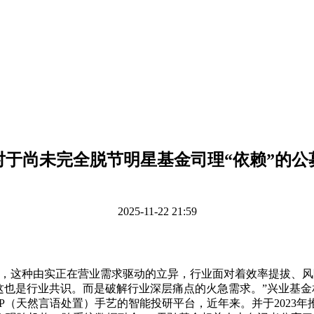
对于尚未完全脱节明星基金司理“依赖”的公
2025-11-22 21:59
这种由实正在营业需求驱动的立异，行业面对着效率提拔、风
这也是行业共识。而是破解行业深层痛点的火急需求。”兴业基金
LP（天然言语处置）手艺的智能投研平台，近年来。并于2023年