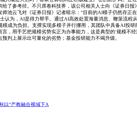
供给了参考径。不只席卷科技界，该公司相关人士向《证券日报》
师池云飞对《证券日报》记者暗示：“目前的AI模子仍然存正
士认为，AI是得力帮手。通过AI高效处置海量消息、鞭策流程从
规模成为负担。支撑实现多模子并行挪用，其团队中具备AI投研
言，用手艺把规模劣势实正为办事能力，这是典型的‘规模不经济
点预判上展示出可量化的劣势；基金投研能力不竭升级。
秋以“产教融合视域下A