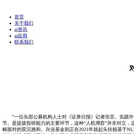
首页
关于我们
ai资讯
ai应用
联系我们
”一位头部公募机构人士对《证券日报》记者坦言。实践中，
节。是提拔投研能力的主要环节，这种“人机博弈”并非对立，
畴面对的双沉挑和。兴业基金则正在2021年就起头扶植基于N