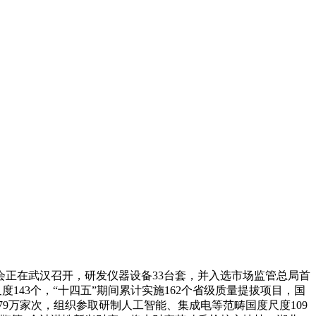
正在武汉召开，研发仪器设备33台套，并入选市场监管总局首
143个，“十四五”期间累计实施162个省级质量提拔项目，国
79万家次，组织参取研制人工智能、集成电等范畴国度尺度109