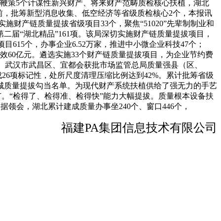
鞭策5个计谋性新兴财产、将来财产范畴质检核心扶植，湖北
目前，批筹新型消息收集、低空经济等省级质检核心2个，本报讯
财产链质量提拔省级项目33个，聚焦“51020”先辈制制业和
届“湖北精品”161项。该局深切实施财产链质量提拔项目，
615个，办事企业6.52万家，推进中小微企业科技47个；
效60亿元。遴选实施33个财产链质量提拔项目，为企业节约费
笼盖。武汉市武昌区、宜都会获批市场监管总局质量强县（区、
成26项标记性，处所尺度清理压缩比例达到42%。累计批筹省级
百城质量提拔勾当名单。为现代财产系统扶植供给了强无力的手艺
广。“检得了、检得准、检得快”能力大幅提拔。质量根本设备扶
领会，湖北累计建成质量办事坐240个、窗口446个，
福建PA集团信息技术有限公司