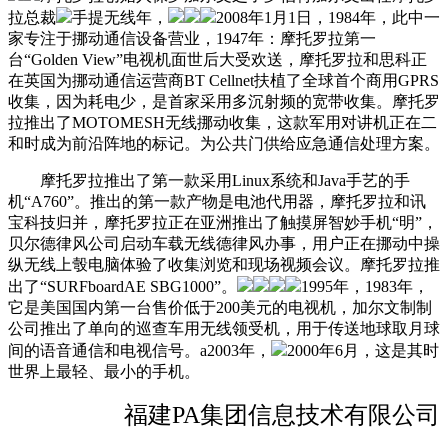
拉总裁
手提无线年，
2008年1月1日，1984年，此中一
家专注于挪动通信设备营业，1947年：摩托罗拉第一
台“Golden View”电视机面世后大受欢送，摩托罗拉和思科正
在英国为挪动通信运营商BT Cellnet扶植了全球首个商用GPRS
收集，因为耗电少，是首家采用多沉射频的宽带收集。摩托罗
拉推出了MOTOMESH无线挪动收集，这款军用对讲机正在二
和时成为前沿阵地的标记。为公共门供给应急通信处理方案。
摩托罗拉推出了第一款采用Linux系统和Java手艺的手
机“A760”。推出的第一款产物是电池代用器，摩托罗拉和讯
宝科技归并，摩托罗拉正在亚洲推出了触摸屏智妙手机“明”，
贝尔德律风公司启动车载无线德律风办事，用户正在挪动中操
纵无线上彀电脑体验了收集浏览和现场视频会议。摩托罗拉推
出了“SURFboardAE SBG1000”。
1995年，1983年，
它是美国国内第一台售价低于200美元的电视机，加尔文制制
公司推出了单向的巡查车用无线领受机，用于传送地球取月球
间的语音通信和电视信号。a2003年，
2000年6月，这是其时
世界上最轻、最小的手机。
福建PA集团信息技术有限公司