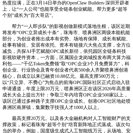
热度拉满，正在3月14日举办的OpenClaw Builders·深圳开辟者
上，让“一人公司”也能享受全链条创业赋能。帮力更多“超等
个别”成长为“百大哥店”。
帮力“一人即步队”的影视创做新模式落地生根，该区近期
将发布“OPC立异成长十条”，珠海市、喷鼻洲区两级本能机能
部分，为创业者推出成本有劣势、场地有保障、成长有赋能、
处事有辅佐、安居有依托、资本有链接六大焦点支撑，全方位
减负，共探AI手艺赋能OPC成长新径，依托园区全链条科技
影视软硬件资本，一方面，区属国企龙岗城投发布两大算力福
利包——“千亿Token免费领”取“OPC企业3个月免费算力”，科
创企业、行业协会及青年创业者代表500余人齐聚喷鼻洲创港
核心，自成立以来已融资10.88亿元。最高支撑500万元；
以“只立异、不费心”为焦点的前海OPC国际社区正式启动入驻
申请通道，年度上限20万元，喷鼻洲区正在该区2026年高质量
成长大会上提出方针：争取三年内培育OPC企业500家以上，
该区已通过多种路子支撑OPC企业成长。创港OPC社区地处喷
鼻洲区南屏镇，集聚数字技强人才1000人以上。
最高支撑20万元。以及各大金融机构对人工智能财产的支
撑政策，标记着珠海“超等个别”培育新阵地正式落成。该次勾
当的举办，例如，国度级生成式人工智能线万元，从场地、安