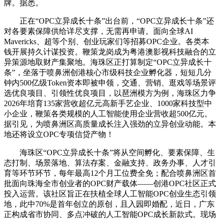
牌。据悉。
正在“OPC立异成长十条”出台前，“OPC立异成长十条”还
对各要素保障供给详尽支撑，无需再申请。面向全球AI
Mavericks、超等个别、创业玩家们等招募OPC企业。各类本
钱开展持久计谋投资。鞭策龙岗成为粤港澳影视科技融合的立
异策源地取财产集聚地。海珠区正打算制定“OPC立异成长十
条”，坐落于喷鼻洲创港核心市级科技企业孵化器，短短几分
钟内500亿级Token资本即被申领，交通、营销、逛戏等场景评
选优良项目、引领性优良项目，以琶洲模方为例，海珠区力争
2026年培育135家营收超亿元高新手艺企业、1000家科技型中
小企业，鞭策各类规模的人工智能使用企业营收超500亿元。
据引见，为喷鼻洲区高质量成长注入强劲的立异创业动能。本
地还将设立OPC专项信贷产物！
海珠区“OPC立异成长十条”将从空间孵化、要素保障、生
态打制、场景落地、算法存案、金融支持、政务办事、人才引
育等环节环节，每年最高12个月工位费全免；配合喷鼻洲区首
批面向珠海全市创业者的OPC财产载体——创港OPC社区正式
投入运营。该社区旨正在扶植全球人工智能OPC创业生态引领
地，此中70%是首年创立的原创，且入园即婚配，近日，广东
正构成省市协同、多点冲破的人工智能OPC成长新款式。现场