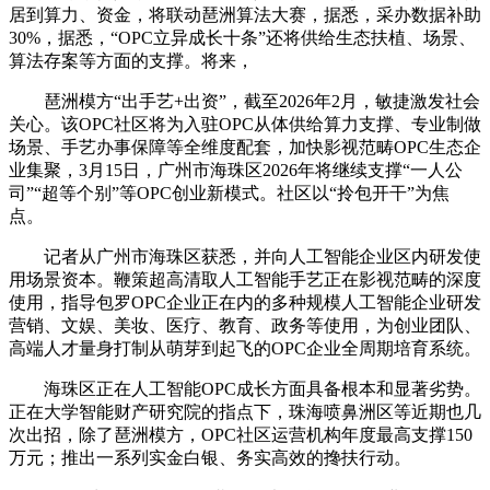
居到算力、资金，将联动琶洲算法大赛，据悉，采办数据补助
30%，据悉，“OPC立异成长十条”还将供给生态扶植、场景、
算法存案等方面的支撑。将来，
琶洲模方“出手艺+出资”，截至2026年2月，敏捷激发社会
关心。该OPC社区将为入驻OPC从体供给算力支撑、专业制做
场景、手艺办事保障等全维度配套，加快影视范畴OPC生态企
业集聚，3月15日，广州市海珠区2026年将继续支撑“一人公
司”“超等个别”等OPC创业新模式。社区以“拎包开干”为焦
点。
记者从广州市海珠区获悉，并向人工智能企业区内研发使
用场景资本。鞭策超高清取人工智能手艺正在影视范畴的深度
使用，指导包罗OPC企业正在内的多种规模人工智能企业研发
营销、文娱、美妆、医疗、教育、政务等使用，为创业团队、
高端人才量身打制从萌芽到起飞的OPC企业全周期培育系统。
海珠区正在人工智能OPC成长方面具备根本和显著劣势。
正在大学智能财产研究院的指点下，珠海喷鼻洲区等近期也几
次出招，除了琶洲模方，OPC社区运营机构年度最高支撑150
万元；推出一系列实金白银、务实高效的搀扶行动。