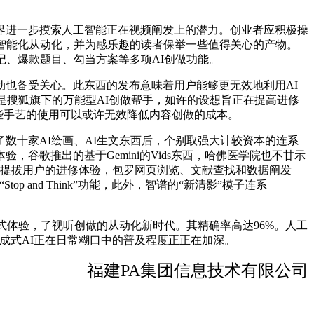
进一步摸索人工智能正在视频阐发上的潜力。创业者应积极操
智能化从动化，并为感乐趣的读者保举一些值得关心的产物。
记、爆款题目、勾当方案等多项AI创做功能。
动也备受关心。此东西的发布意味着用户能够更无效地利用AI
是搜狐旗下的万能型AI创做帮手，如许的设想旨正在提高进修
t，这些手艺的使用可以或许无效降低内容创做的成本。
十家AI绘画、AI生文东西后，个别取强大计较资本的连系
歌推出的基于Gemini的Vids东西，哈佛医学院也不甘示
东西力图提拔用户的进修体验，包罗网页浏览、文献查找和数据阐发
and Think”功能，此外，智谱的“新清影”模子连系
体验，了视听创做的从动化新时代。其精确率高达96%。人工
白生成式AI正在日常糊口中的普及程度正正在加深。
福建PA集团信息技术有限公司